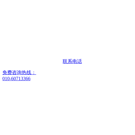
联系电话
免费咨询热线：
010-60713366