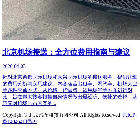
北京机场接送：全方位费用指南与建议
2026-04-03
针对北京首都国际机场和大兴国际机场的接送服务，提供详细
的费用分析与实用建议。内容涵盖出租车、网约车、机场大巴
等多种交通方式，从价格、优缺点、适用场景等方面进行对
比，旨在帮助旅客根据自身情况做出最经济、便捷的选择，从
容应对机场与市区间的...
Copyright © 北京汽车租赁有限公司 All Rights Reserved
京ICP
备14046411号-9