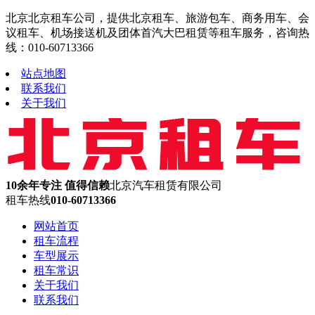
北京北京租车公司，提供北京租车、旅游包车、商务用车、会
议租车、机场接送机及团体首汽大巴租赁等租车服务，咨询热
线：010-60713366
站点地图
联系我们
关于我们
10余年专注 值得信赖
北京汽车租赁有限公司
租车热线
010-60713366
网站首页
租车流程
车型展示
租车常识
关于我们
联系我们