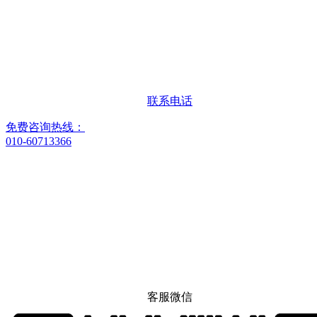
联系电话
免费咨询热线：
010-60713366
客服微信