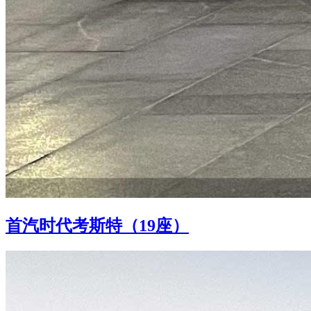
首汽时代考斯特（19座）