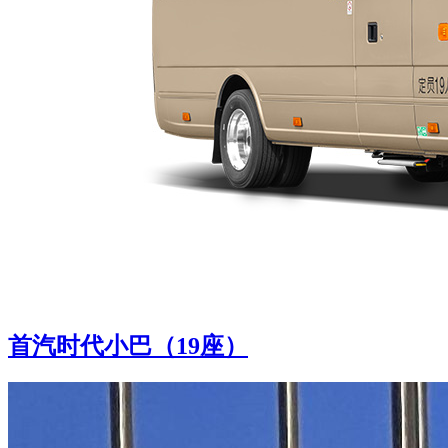
首汽时代小巴（19座）