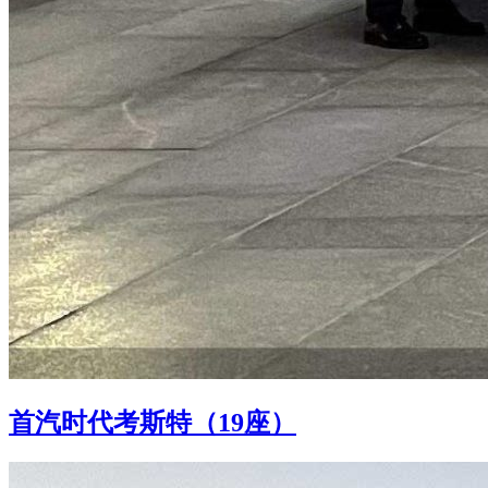
首汽时代考斯特（19座）