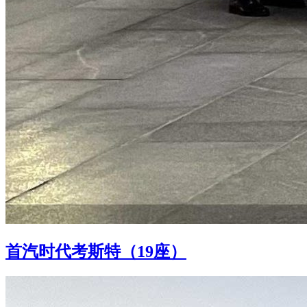
首汽时代考斯特（19座）