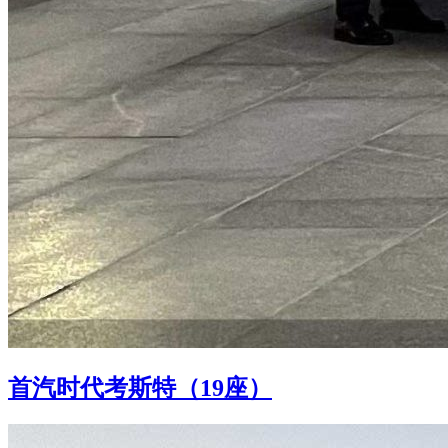
首汽时代考斯特（19座）