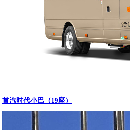
首汽时代小巴（19座）