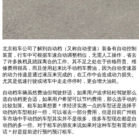
北京租车公司了解到自动档（又称自动变速）装备有自动控制
装置，行车中可根据车速自动调整档位，无需人工操作，省去
了许多换档及踏踩离合的工作。其不足之处在于价格昂贵、维
修费用很高，而且使用起来比手动档车费油，因为自动变速器
的动力传递是通过液压来完成的，在工作中会造成动力损失。
尤其是低速行驶或堵车中走走停停时，更会增大油耗。
自动档车辆虽然费油但驾驶舒适，如果用户追求轻松驾驶那么
选自动档更合适，如果用户希望可以节约费用，那么选手动的
比较划算。租车如果想要＊求经济实惠一点的车型还是选择手
动挡的车型租好一些，可以省去一部分费用，但是目前广州租
车市场中手动挡的车型其实并不是很多，很多车型现在都是自
动挡的多一些。对于租车的朋友来说如果对这种车型有需求的
话＊好是提前进行预约预订租车。