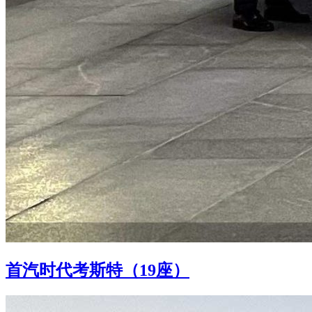
首汽时代考斯特（19座）