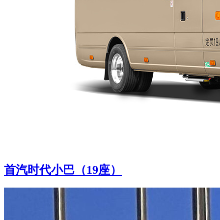
首汽时代小巴（19座）