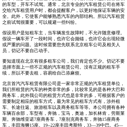
的车型，开车不试驾。通常，北京专业的汽车租赁公司在将车
交给汽车租赁用户时，都会提醒客户，以更好地保证车辆的安
全。此外，它使客户能够熟悉汽车的内部结构。所以汽车租赁
之前试驾很重要，可以规避一些纠纷。
假设用户是短租车主，当车辆发生故障时，不允许随意修理。
假设一辆车开了一段时间，也许它会抛锚，也许它会出现轻微
或严重的问题。这时候需要您先联系北京租车公司及相关人
员，切记不要自己动手。
要知道现在北京有很多租车公司，我们肯定也不少。切记不要
选择市面上一些不正规的汽车租赁公司。没有正规的租车手
续，所以不要去租，容易给自己添麻烦。
北京首汽汽车租赁有限公司是一家非常正规的汽车租赁单位，
我们所租赁的汽车的种类非常的多，比较常见的是各种大巴和
商务车，此外我公司的租赁方式也是非常的多，可根据客户的
需要制定相应的租车方式，最为常见的租车方式有，涉外租
车、长途往返、旅游租车以及商务租车等等。本公司拥有各种
车辆百余部，车型有，奔驰，宝马，奥迪，加长林肯，劳斯莱
斯。奔驰维亚诺7座商务车，7座别克商务车，奔驰15座商务
车，丰田海狮15座。19--22座丰田考斯特，33—39中巴。45—