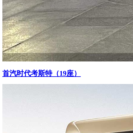
首汽时代考斯特（19座）