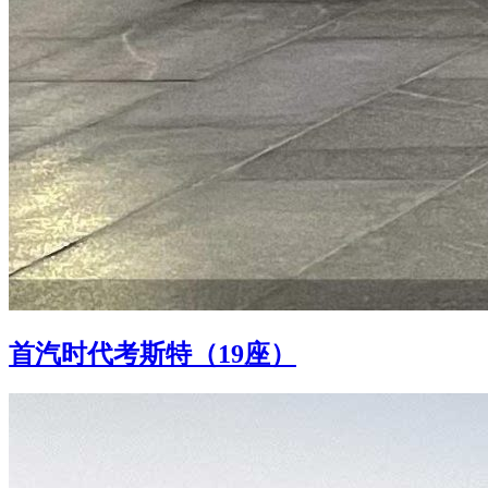
首汽时代考斯特（19座）