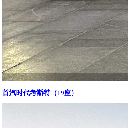
首汽时代考斯特（19座）