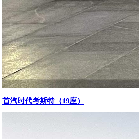
首汽时代考斯特（19座）