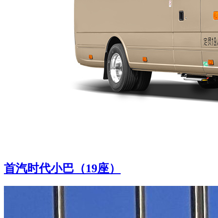
首汽时代小巴（19座）