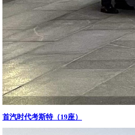
首汽时代考斯特（19座）