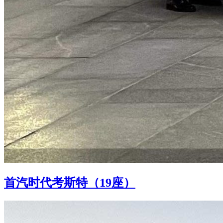
首汽时代考斯特（19座）