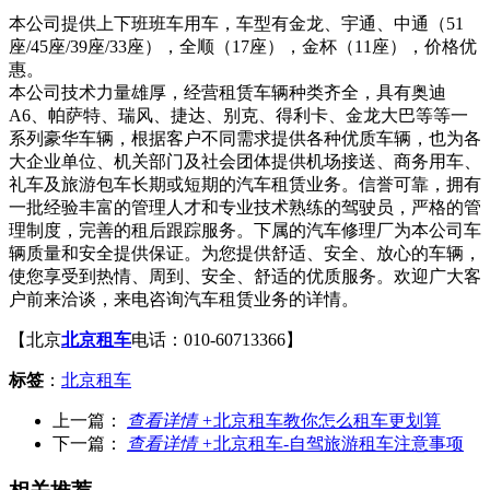
本公司提供上下班班车用车，车型有金龙、宇通、中通（51
座/45座/39座/33座），全顺（17座），金杯（11座），价格优
惠。
本公司技术力量雄厚，经营租赁车辆种类齐全，具有奥迪
A6、帕萨特、瑞风、捷达、别克、得利卡、金龙大巴等等一
系列豪华车辆，根据客户不同需求提供各种优质车辆，也为各
大企业单位、机关部门及社会团体提供机场接送、商务用车、
礼车及旅游包车长期或短期的汽车租赁业务。信誉可靠，拥有
一批经验丰富的管理人才和专业技术熟练的驾驶员，严格的管
理制度，完善的租后跟踪服务。下属的汽车修理厂为本公司车
辆质量和安全提供保证。为您提供舒适、安全、放心的车辆，
使您享受到热情、周到、安全、舒适的优质服务。欢迎广大客
户前来洽谈，来电咨询汽车租赁业务的详情。
【北京
北京租车
电话：010-60713366】
标签
：
北京租车
上一篇：
查看详情 +
北京租车教你怎么租车更划算
下一篇：
查看详情 +
北京租车-自驾旅游租车注意事项