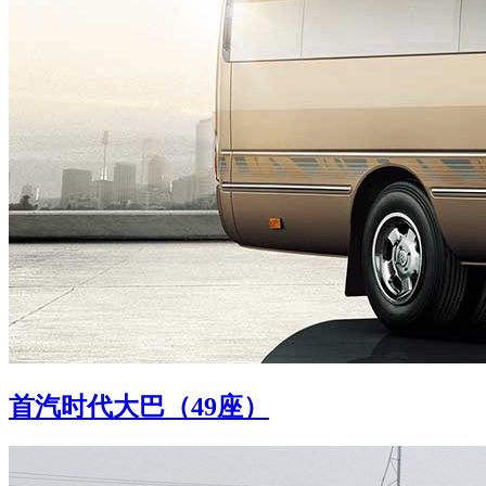
首汽时代大巴（49座）