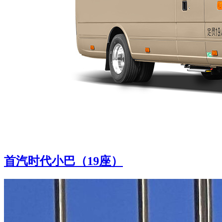
首汽时代小巴（19座）