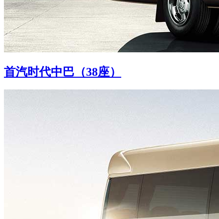
首汽时代中巴（38座）