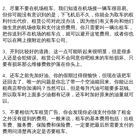
2、尽量不要在机场租车。我们知道在机场接一辆车很容易。
但你可能没有意识到的是，下飞机后不久，你就会为取车的权
利付出代价。租赁公司对此没办法，因为他们有义务向和他们
做生意的机场收取和支付这些费用。你只需要叫一辆出租车，
把你送到不在机场的租车点，就可以避开这笔费用。或者你也
可以在网上搜附近的租车公司。
3、开到比较好的道路。这一点可能听起来很明显，但是很多
人还是会犯错误。租赁公司不会同意你吧租来的车给损坏。只
要有损坏那么维修费救护落在你头上。
4、还车之前先加好油。你的假期过得很愉快，但现在该把车
还回去了。唯一的问题是你忘了带一个空油箱回来。你能让出
租商店帮你加满吗？当然可以，但是每升汽油可能要多花钱。
所以取车时上面多少油都有记录，还车时加好原来的油量就可
以。
5、不要相信汽车租赁广告。你会发现你必须支付你除了租金
之外没有提到的费用。一般来说，租车的基本费用包括：出租
车费、服务费、保险费和保险费。一定要把最后所需要支付的
费用问清楚再决定是否要租车。