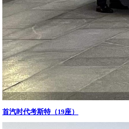
首汽时代考斯特（19座）