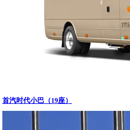
首汽时代小巴（19座）