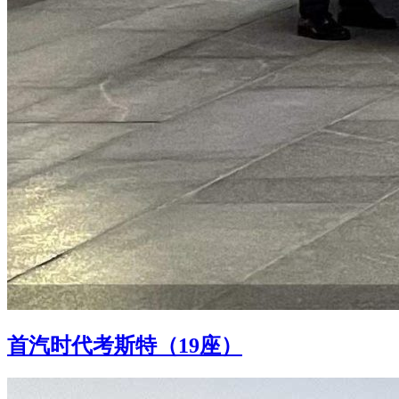
首汽时代考斯特（19座）