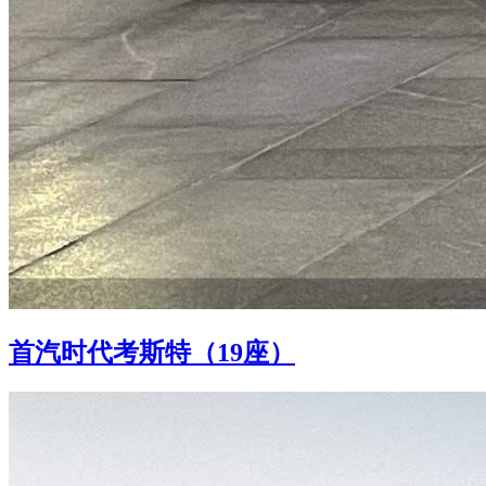
首汽时代考斯特（19座）