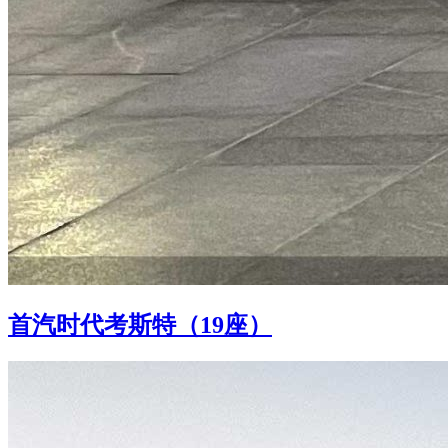
首汽时代考斯特（19座）