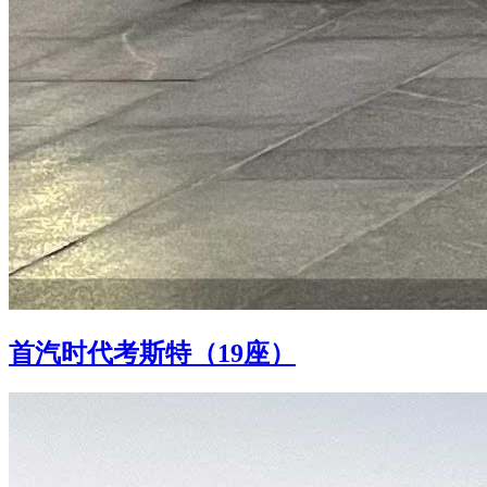
首汽时代考斯特（19座）