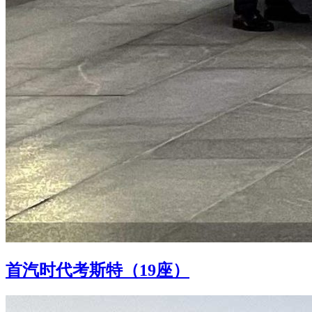
首汽时代考斯特（19座）