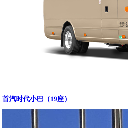
首汽时代小巴（19座）