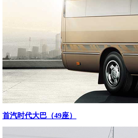
首汽时代大巴（49座）