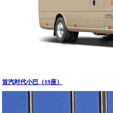
首汽时代小巴（19座）