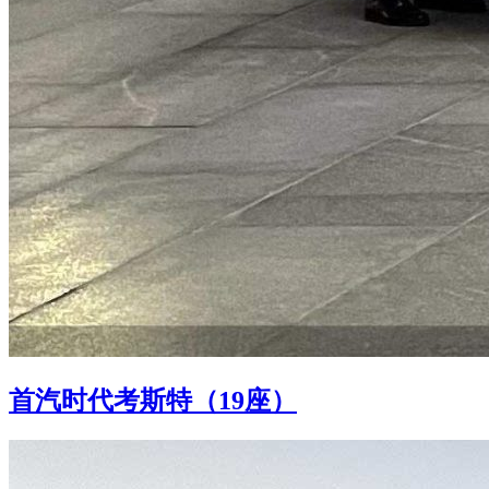
首汽时代考斯特（19座）