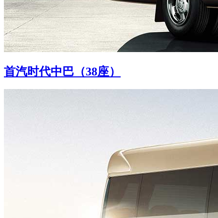
首汽时代中巴（38座）