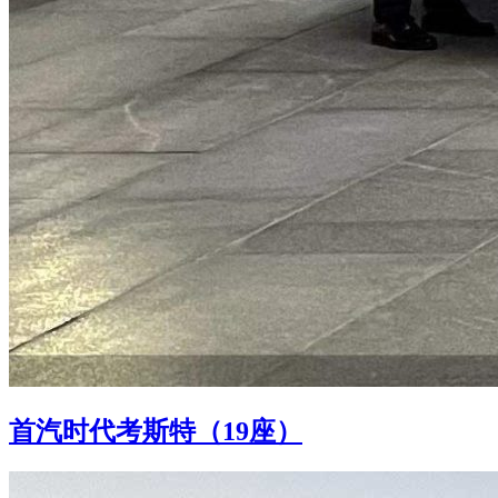
首汽时代考斯特（19座）