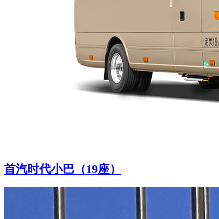
首汽时代小巴（19座）