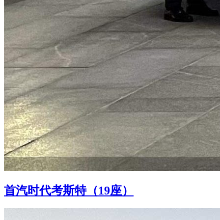
首汽时代考斯特（19座）