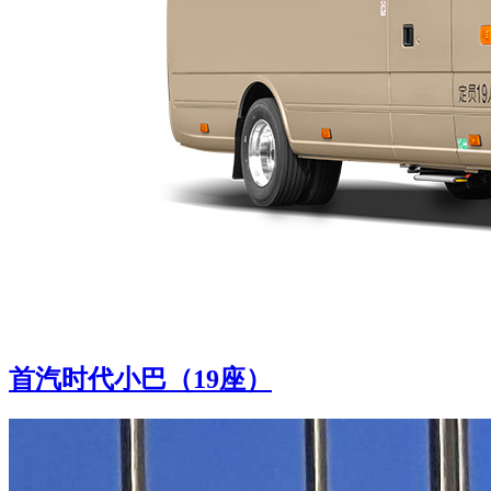
首汽时代小巴（19座）