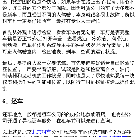
出门旅游图的就是个快活，如果车子在路上出了毛病，闹心不
说，连自身的安全都没了保障。因为租赁公司的车子大多都不
是新车，而且经过不同的人驾驶，本身就很容易出故障，所以
租车时一定要仔细验车，最好有专业人士帮忙。
首先从外观上进行检查，看看车体有无划痕，车灯是否完整，
车锁是否正常;然后打开车盖，查看燃油、冷冻液、润滑油、
制动液、电瓶和传动系统等主要部件的状况;均无异常后，即
可进入驾驶室内，检查油表、刹车、空调的运行状况。
最后，要提醒大家一定要试驾。首先要调整好适合自己的驾驶
座位置，自己要坐着舒服。试驾是熟悉和检查离合器、油门、
制动器和发动机的工作状况，同时也是为了尽快地熟悉每一块
仪表和操作件的功能和位置，以防行车时乱找乱摸造成操作混
乱。
6、还车
还车地点一般都是租车公司的的办公地点或酒店, 也有些公
司开通了异地还车服务，在租车前可以先进行查询。
以上就是北京
北京租车
公司“旅游租车的优势有哪些？旅游租