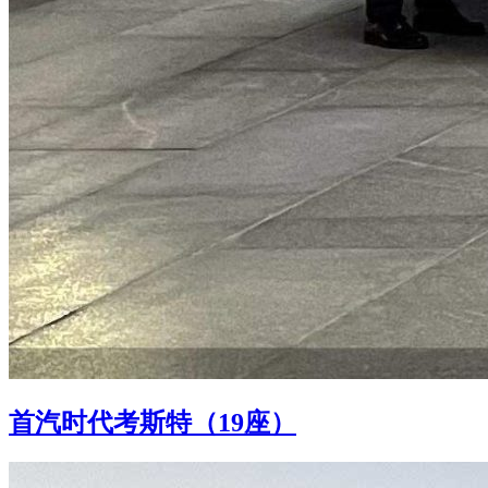
首汽时代考斯特（19座）