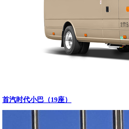
首汽时代小巴（19座）