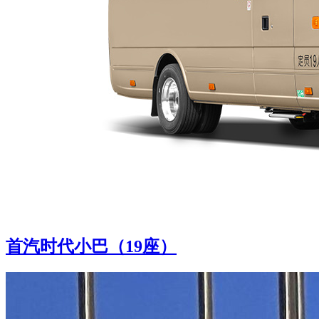
首汽时代小巴（19座）