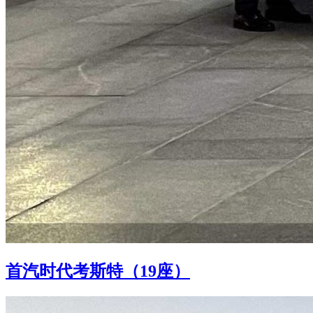
首汽时代考斯特（19座）