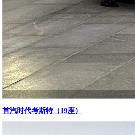
首汽时代考斯特（19座）