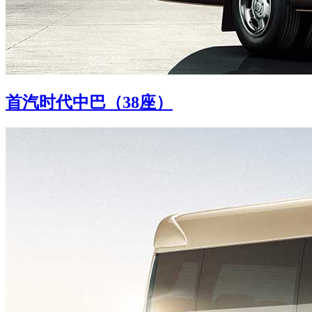
首汽时代中巴（38座）