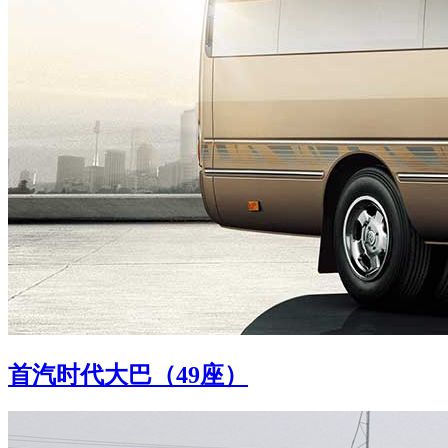
首汽时代大巴（49座）