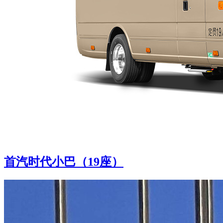
首汽时代小巴（19座）