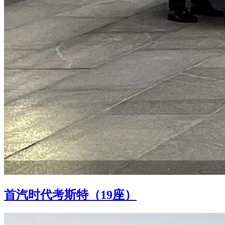
首汽时代考斯特（19座）