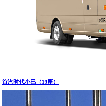
首汽时代小巴（19座）