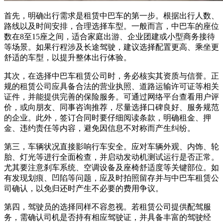
首先，明确出行需求是租赁中巴车的第一步。根据出行人数、
路线以及时间安排，合理选择车型。一般而言，中巴车的座位
数在8至15座之间，适合家庭出游、企业团建或小型商务接待
等场景。如果行程涉及长途驾驶，建议选择配置更高、乘坐更
舒适的车型，以提升整体出行体验。
其次，在选择中巴车租赁公司时，务必核实其资质与信誉。正
规的租赁公司应具备合法的营业执照、道路运输许可证等相关
证件，并能提供完善的保险服务。可通过网络平台查看用户评
价，或向朋友、同事咨询推荐，尽量选择口碑良好、服务规范
的企业。此外，签订合同时要仔细阅读条款，明确租金、押
金、违约责任等内容，避免因信息不对称而产生纠纷。
第三，车辆状况直接影响行车安全。应对车辆外观、内饰、轮
胎、灯光等进行全面检查，并启动发动机测试运行是否正常。
尤其要注意刹车系统、空调设备及座椅舒适度等关键部位。如
有发现划痕、凹陷等问题，应及时拍照留存并与中巴车租赁公
司确认，以免归还时产生不必要的费用争议。
第四，驾驶员的选择同样不容忽视。若租赁公司提供配驾服
务，需确认司机是否持有相应驾驶证，并具备丰富的驾驶经