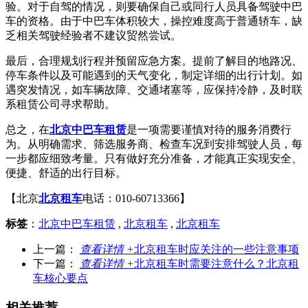
验。对于自驾的情况，则要确保自己或同行人员具备驾驶中巴
车的资格。由于中巴车体积较大，操控难度高于普通轿车，缺
乏相关驾驶经验者不建议贸然尝试。
最后，合理规划行程并预留应急方案。提前了解目的地路况、
停车条件以及可能遇到的天气变化，制定详细的出行计划。如
遇突发情况，如车辆故障、交通堵塞等，应保持冷静，及时联
系租赁公司寻求帮助。
总之，在
北京中巴车租赁
是一项需要谨慎对待的服务消费行
为。从明确需求、筛选服务商、检查车况到安排驾驶人员，每
一步都应细致考量。只有做好充分准备，才能真正实现安全、
便捷、舒适的出行目标。
【北京
北京租车
电话：010-60713366】
标签
：
北京中巴车租赁
,
北京租车
,
北京租车
上一篇：
查看详情 +
北京租车时应关注的一些注意事项
下一篇：
查看详情 +
北京租车时需要注意什么？北京租
车核心要点
相关推荐