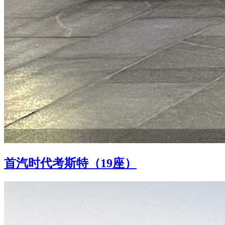
首汽时代考斯特（19座）